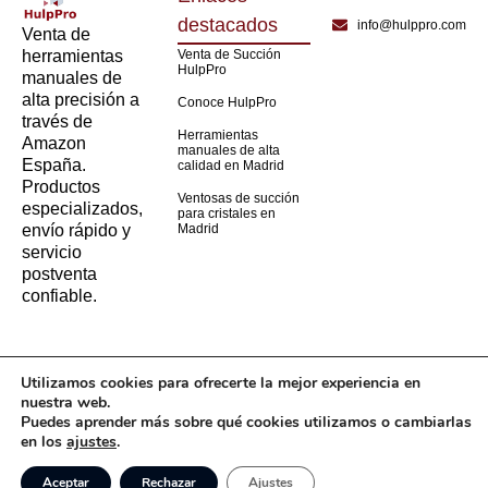
destacados
info@hulppro.com
Venta de
Venta de Succión
herramientas
HulpPro
manuales de
alta precisión a
Conoce HulpPro
través de
Herramientas
Amazon
manuales de alta
España.
calidad en Madrid
Productos
Ventosas de succión
especializados,
para cristales en
Madrid
envío rápido y
servicio
postventa
confiable.
Utilizamos cookies para ofrecerte la mejor experiencia en
nuestra web.
Puedes aprender más sobre qué cookies utilizamos o cambiarlas
en los
ajustes
.
Aviso legal
Política de privacidad
Política de cookies
Aceptar
Rechazar
Ajustes