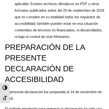
aplicable: Existen archivos ofimáticos en PDF u otros
formatos publicados antes del 20 de septiembre de 2018
que no cumplen en su totalidad todos los requisitos de
accesibilidad; también pueden estar en esa situación
contenidos de terceros no financiados, ni desarrollados,
ni bajo el control de este Ministerio.
PREPARACIÓN DE LA
PRESENTE
DECLARACIÓN DE
ACCESIBILIDAD
Alternar alto contraste
La presente declaración fue preparada el 14 de noviembre de
2018.
Alternar tamaño de letra
El método empleado para preparar la declaración ha sido una